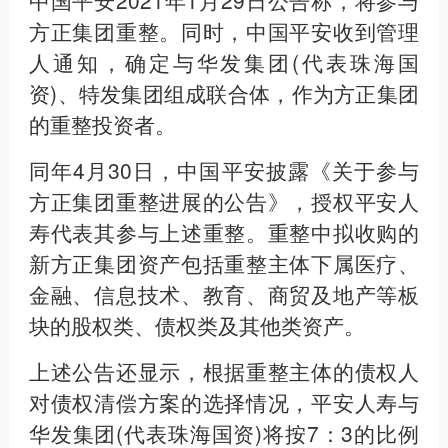
中国平安2021年1月29日公告称，将参与
方正集团重整。同时，中国平安收到管理
人通知，确定与华发集团(代表珠海国
资)、特发集团组成联合体，作为方正集团
的重整投资者。
同年4月30日，中国平安披露《关于参与
方正集团重整进展的公告》，授权平安人
寿代表其参与上述重整。重整中拟收购的
新方正集团资产包括重整主体下属医疗、
金融、信息技术、教育、商贸及地产等板
块的股权类、债权类及其他类资产。
上述公告还显示，根据重整主体的债权人
对债权清偿方案的选择情况，平安人寿与
华发集团(代表珠海国资)将按7：3的比例