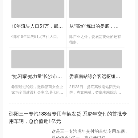
10年流失人口51万，邵阳为什么留不住人？
从“高炉”炼出的娄底，要如何转身？
邵阳10年流失51尤常住人口。
除产业之外，娄底需要做的还有
很多。
“她闪耀·她力量”长沙市邵阳商会举办第二届女企业家论坛暨惊艳时光风尚大典
娄底南站综合客运枢纽项目奠基仪式举行
希望通过论坛，激励邵商女企业
2月28日，娄底高铁南站阳光灿
家为全面建设社会主义现代化国
烂，春意融融，娄底南站综合客
家贡献巾帼力量。
运枢纽项目奠基仪式隆重举行。
邵阳三一专汽188台专用车辆发货 系虎年交付的首批专
用车辆，总价值近1亿元
这是三一专汽虎年交付的首批专用车辆，
总价值近1亿元，喜迎开门红。