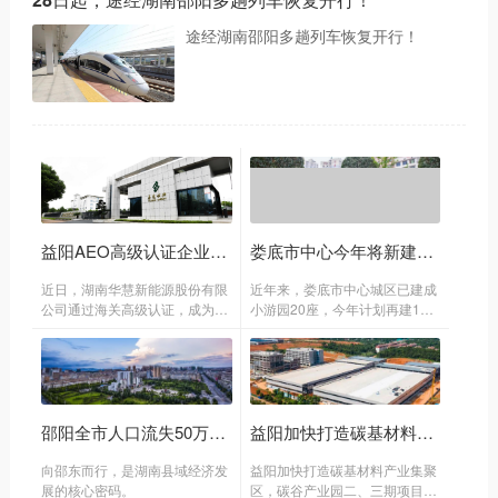
途经湖南邵阳多趟列车恢复开行！
益阳AEO高级认证企业“破零” 全省获此资质企业达80家
娄底市中心今年将新建10座“小游园” 盘活闲置地块，增加城市“绿度”
近日，湖南华慧新能源股份有限
近年来，娄底市中心城区已建成
公司通过海关高级认证，成为益
小游园20座，今年计划再建10
阳首家海关AEO高级认证企业。
座，盘活碎地块，增加城市“绿
度”。
邵阳全市人口流失50万，邵东为何逆势增长？
益阳加快打造碳基材料产业集聚区
向邵东而行，是湖南县域经济发
益阳加快打造碳基材料产业集聚
展的核心密码。
区，碳谷产业园二、三期项目达