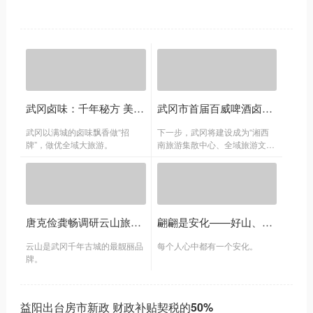
武冈卤味：千年秘方 美味传承
武冈市首届百威啤酒卤菜节：催生千年古城“新活力”
武冈以满城的卤味飘香做“招
下一步，武冈将建设成为“湘西
牌”，做优全域大旅游。
南旅游集散中心、全域旅游文化
基地、全国知名旅游目的地”。
唐克俭龚畅调研云山旅游开发：擦亮云山旅游这张武冈名片
翩翩是安化——好山、好水、好人、好茶
云山是武冈千年古城的最靓丽品
每个人心中都有一个安化。
牌。
益阳出台房市新政 财政补贴契税的50%