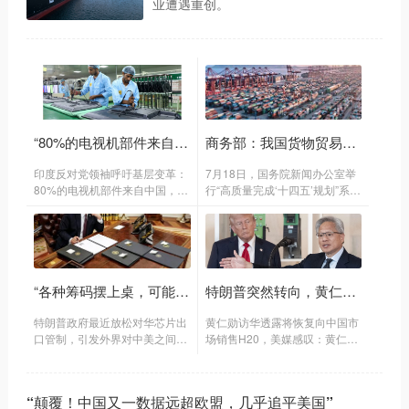
业遭遇重创。
“80%的电视机部件来自中国，印度制造只是组装”
商务部：我国货物贸易规模稳居全球第一，服务贸易规模稳居全球第二
印度反对党领袖呼吁基层变革：
7月18日，国务院新闻办公室举
80%的电视机部件来自中国，印
行“高质量完成‘十四五’规划”系列
度制造只是组装。
主题新闻发布会。
“各种筹码摆上桌，可能促成中美科技大交易”
特朗普突然转向，黄仁勋来华宣布“好消息”
特朗普政府最近放松对华芯片出
黄仁勋访华透露将恢复向中国市
口管制，引发外界对中美之间可
场销售H20，美媒感叹：黄仁勋
能达成“科技大交易”的猜测。
的巨大胜利。
“颠覆！中国又一数据远超欧盟，几乎追平美国”