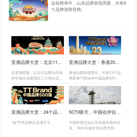
这份榜单中，山东品牌表现亮眼，共有8
个品牌强势登榜。
亚洲品牌大赏：北京112席独占鳌头！TTBrand中国品牌500强中唯一上榜过百城市
亚洲品牌大赏：香港23品牌跻身TTBrand中国品牌500强，凤凰卫视上榜
在亚洲层面，以北京品牌为代表
香港品牌表现突出，共有23个品
的中国企业展现出三大突出优
牌跻身TTBrand中国品牌500
势。
强。
亚洲品牌大赏：24个品牌上榜，TTBrand中国品牌500强彰显“福建力量”
50万桶/天，中国在伊拉克的这一数字首次披露
“福”字号品牌正名满天下。
中国民营石油公司加速布局伊拉
克，“和中企做生意比西方简单
得多”