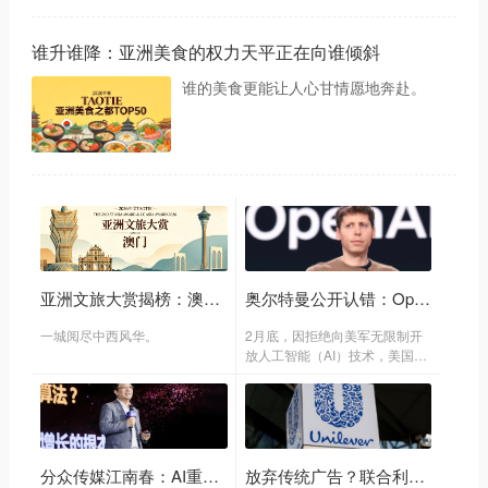
谁升谁降：亚洲美食的权力天平正在向谁倾斜
谁的美食更能让人心甘情愿地奔赴。
亚洲文旅大赏揭榜：澳门凭什么成为中国文旅第四城
奥尔特曼公开认错：OpenAI跟五角大楼达成的协议太草率了
一城阅尽中西风华。
2月底，因拒绝向美军无限制开
放人工智能（AI）技术，美国AI
初创企业Anthropic遭特朗普下
令“拉黑”。仅隔数小时，对家
OpenAI便官宣与五角大楼达成
协议，将向军方机密系统提供AI
技术。
分众传媒江南春：AI重塑广告业，但“打动人心”仍是核心
放弃传统广告？联合利华 CEO 宣判「大品牌传播时代终结」