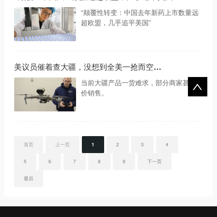
“颠覆性转变：中国去年新药上市数量远
超欧盟，几乎追平美国”
美议员催着查大疆，没想到全美一抢而空…
当前大疆产品一货难求，部分商家甚至加
价销售。
首页
上一页
1
2
3
4
5
6
7
8
9
下一页
最后