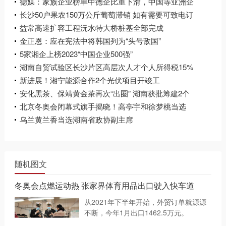
德媒：家族企业榜单中德企比重下滑，中国等亚洲企
业越来越多
长沙50户果农150万公斤葡萄滞销 如有需要可致电订
购
益常高速扩容工程沅水特大桥桩基全部完成
金正恩：应在宪法中将韩国列为“头号敌国”
5家湘企上榜2023“中国企业500强”
湖南自贸试验区长沙片区高层次人才个人所得税15%
封顶
新进展！湘宁能源合作2个光伏项目开竣工
安化黑茶、保靖黄金茶再次“出圈” 湖南获批筹建2个
国家地理标志产品保护示范区
北京冬奥会闭幕式旗手揭晓！高亭宇和徐梦桃当选
乌兰黄兰香当选湖南省政协副主席
随机图文
冬奥会点燃运动热 张家界体育用品出口驶入快车道
从2021年下半年开始，外贸订单就源源
不断，今年1月出口1462.5万元。