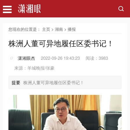
您现在的位置是：
主页
>
湖南
>
播报
株洲人董可异地履任区委书记！
潇湘眼杰
2022-09-26 19:43:23
阅读：3983
来源：羊城晚报/张豪
提要
株洲人董可异地履任区委书记！