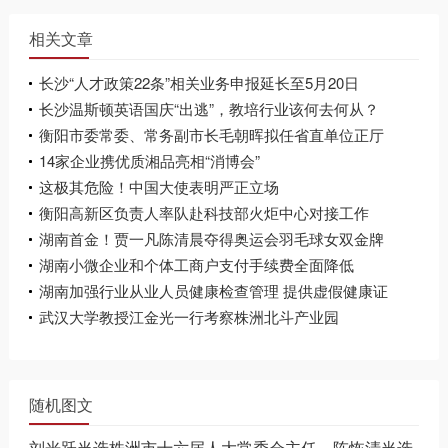
相关文章
长沙“人才政策22条”相关业务申报延长至5月20日
长沙温斯顿英语国庆“出逃”，教培行业该何去何从？
衡阳市委常委、常务副市长毛朝晖拟任省直单位正厅
级领导
14家企业携优质湘品亮相“消博会”
这极其危险！中国大使表明严正立场
衡阳高新区负责人率队赴科技部火炬中心对接工作
湖南首金！贾一凡陈清晨夺得奥运会羽毛球女双金牌
湖南小微企业和个体工商户支付手续费全面降低
湖南加强行业从业人员健康检查管理 提供虚假健康证
明将被追责
武汉大学教授江金光一行考察株洲北斗产业园
随机图文
刘光跃当选株洲市十六届人大常委会主任，陈恢清当选