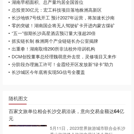
湖南早稻面积、总产量均居全国首位
总投资30亿元：宏工科技项目落地株洲高新区
长沙地铁7号线开工 预计2027年运营，将加速长沙南
部片区轨道成网
零的突破！湖南国企将无人驾驶矿卡开进内蒙古煤矿
“五一”假期长沙高星酒店预订量大涨超20倍
抓实链长制 株洲两个产业链链长办公室揭牌
出重拳！湖南取缔290所非法校外培训机构
DCM创投董事总经理魏萌意外去世，灵修项目又来作
妖？
分阶段办理施工许可！金霞经开区发放新“绿卡”助力
项目“抢跑”开工
长沙城区今年底将实现5G信号全覆盖
随机图文
百家文旅单位相会长沙交易洽谈，意向交易金额达64亿
元
5月11日，2023世界旅游城市联合会长沙