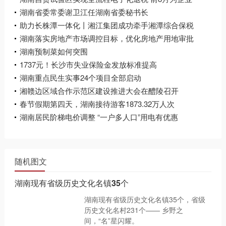
办理出口退(免)税126.56亿元
湖南省委常委谢卫江任湖南省委秘书长
助力长株潭一体化丨湘江集团成功牵手湘潭综合保税
区
湖南落实房地产市场调控目标，优化房地产用地审批
湖南预制菜如何突围
1737元！长沙市失业保险金发放标准提高
湖南重点民生实事24个项目全部启动
湘赣边区域合作示范区建设推进大会在醴陵召开
春节假期第四天，湖南接待游客1873.32万人次
湖南居民阶梯电价调整 “一户多人口”用电有优惠
随机图文
湖南现有省级历史文化名镇35个
湖南现有省级历史文化名镇35个，省级
历史文化名村231个—— 乡野之
间，“名”星闪耀。