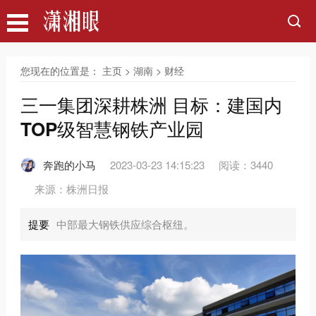
您现在的位置是：
主页
>
湖南
>
财经
三一集团深耕株洲 目标：建国内
TOP级智慧钢铁产业园
奔跑的小马
2023-03-23 14:15:23
阅读：3440
来源：株洲日报
提要
中部最大钢铁供应综合枢纽。