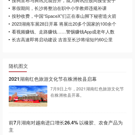
尔眼科陈邦蝉联湖南首富
搜狗宣布与腾讯完成合并，成为腾讯控股间接全资子
公司
寒假期间，长沙将整治在职中小学教师违规补课
按秒收费，中国“SpaceX”们正在泰山脚下秘密造火箭
2023湖南车展28日开幕 将展出20多个国家的100余个
品牌600余台车
看视频赚钱、走路赚钱……警惕赚钱App成老年人数
字陷阱
长吉高速即将启动建设 吉首至长沙将缩短约60公里
随机图文
2021湖南红色旅游文化节在株洲攸县启幕
7月9日上午，2021湖南红色旅游文化节
在株洲攸县开幕。
前7月湖南对越南进口增长26.4% 以橡胶、农食产品为
主