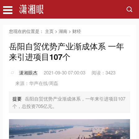
您现在的位置是：
主页
>
湖南
>
财经
岳阳自贸优势产业渐成体系 一年
来引进项目107个
潇湘眼杰
2021-09-30 07:00:03
阅读：3423
来源：华声在线/周磊
提要
岳阳自贸优势产业渐成体系，一年来引进项目107
个，总投资705亿元。