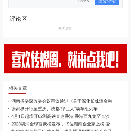
提交评论
0/255
评论区
暂无评论
相关文章
湖南省委深改委会议审议通过《关于深化长株潭金融
改革的实施方案(2021-2023年)》
张家界开行至重庆、成都“绿巨人”动车组列车
4月1日起增开62列高铁直达香港 香港西九龙至长沙
南间2列
2023胡润全球富豪榜发布，19位湖南企业家上榜 爱