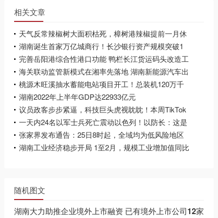
相关文章
天气反常辣椒树大面积枯死，樟树港辣椒提前一月休
市
湖南诞生首家万亿城商行！长沙银行资产规模突破1
万亿元
完善岳阳港综合性港口功能 鸭栏长江货运码头改造工
程可研获批
海关联动监管新模式在湘率先落地 湖南新能源汽车出
口更加顺畅
桃源木旺溪抽水蓄能电站项目开工！总装机120万千
瓦，计划总投资86亿元
湖南2022年上半年GDP达22933亿元
议员政客步步紧逼，科技巨头虎视眈眈！本周TikTok
在美面临危险表决
一天内24名以军士兵死亡震动以色列！以防长：这是
个“沉重打击”
张家界发布通告：25日8时起，全域均为低风险地区
湖南工业经济稳步开局 1至2月，规模工业增加值同比
增长9.8%
随机图文
湖南大力助推企业境外上市融资 已有境外上市公司12家