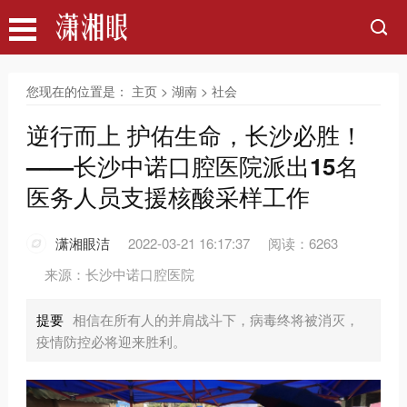
您现在的位置是：
主页
>
湖南
>
社会
逆行而上 护佑生命，长沙必胜！
——长沙中诺口腔医院派出15名
医务人员支援核酸采样工作
潇湘眼洁
2022-03-21 16:17:37
阅读：6263
来源：长沙中诺口腔医院
提要
相信在所有人的并肩战斗下，病毒终将被消灭，
疫情防控必将迎来胜利。