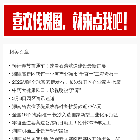
相关文章
预计春节前通车！速看石澧航道建设最新进展
湘潭高新区获评一季度产业强市“千百十”工程考核一
类园区组第一名
2022胡润全球富豪榜发布，长沙经开区企业家占七席
中药大健康风口，珍视明被“弃养”
3月8日园区资讯速递
湖南省农信系统累放春耕备耕贷款近73亿元
全国16个 湖南唯一 长沙入选国家新型工业化示范区
首批名单
零陵至道县高速公路项目动工！预计2025年完工
湖南明确工业遗产管理路径
湖南省首届智能制造创新大赛南部赛区开始报名，30