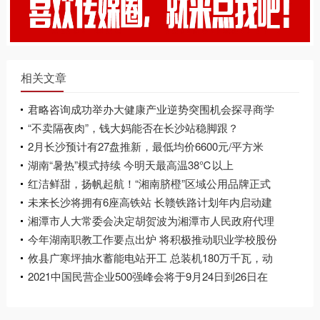
相关文章
君略咨询成功举办大健康产业逆势突围机会探寻商学
研讨会
“不卖隔夜肉”，钱大妈能否在长沙站稳脚跟？
2月长沙预计有27盘推新，最低均价6600元/平方米
湖南“暑热”模式持续 今明天最高温38℃以上
红洁鲜甜，扬帆起航！“湘南脐橙”区域公用品牌正式
发布
未来长沙将拥有6座高铁站 长赣铁路计划年内启动建
设
湘潭市人大常委会决定胡贺波为湘潭市人民政府代理
市长
今年湖南职教工作要点出炉 将积极推动职业学校股份
制、混合所有制改革
攸县广寒坪抽水蓄能电站开工 总装机180万千瓦，动
态总投资119.75亿元
2021中国民营企业500强峰会将于9月24日到26日在
长沙举行