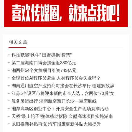
相关文章
科技赋能“铁牛” 田野拥抱“智慧”
第二届湖南口博会揽金近380亿元
湘西州54个文旅项目引资743亿元
全球首位AI程序员诞生 人类程序员会失业吗？
湖南通用航空产业招商对接会在长沙举行 谢建辉致辞
江苏5个设区市将迎来新的市长人选，含两位“70后”女
干部
服务暑运出行 湖南航空新开长沙—重庆航线
湘潭高新区创业中心：开展安全生产现场观摩活动
天桥“装上轮子”整体移动拆除 金醴高速项目实施湖南
首例SPMT技术
以旧换新补贴再涨 汽车报废更新补贴大幅提升